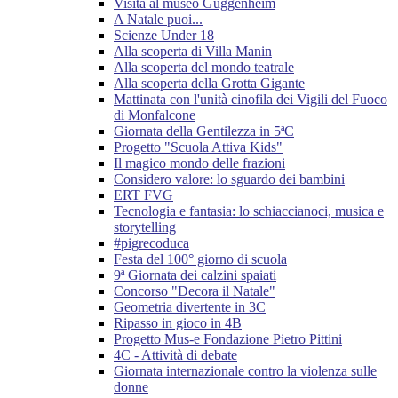
Visita al museo Guggenheim
A Natale puoi...
Scienze Under 18
Alla scoperta di Villa Manin
Alla scoperta del mondo teatrale
Alla scoperta della Grotta Gigante
Mattinata con l'unità cinofila dei Vigili del Fuoco
di Monfalcone
Giornata della Gentilezza in 5ªC
Progetto "Scuola Attiva Kids"
Il magico mondo delle frazioni
Considero valore: lo sguardo dei bambini
ERT FVG
Tecnologia e fantasia: lo schiaccianoci, musica e
storytelling
#pigrecoduca
Festa del 100° giorno di scuola
9ª Giornata dei calzini spaiati
Concorso "Decora il Natale"
Geometria divertente in 3C
Ripasso in gioco in 4B
Progetto Mus-e Fondazione Pietro Pittini
4C - Attività di debate
Giornata internazionale contro la violenza sulle
donne