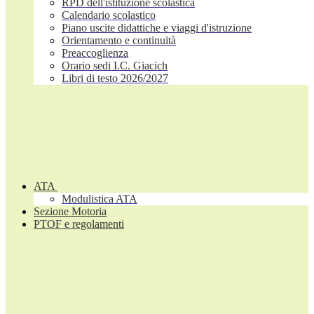
RPD dell'istituzione scolastica
Calendario scolastico
Piano uscite didattiche e viaggi d'istruzione
Orientamento e continuità
Preaccoglienza
Orario sedi I.C. Giacich
Libri di testo 2026/2027
ATA
Modulistica ATA
Sezione Motoria
PTOF e regolamenti