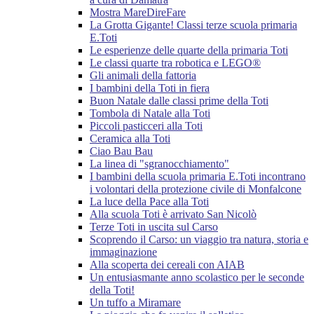
Mostra MareDireFare
La Grotta Gigante! Classi terze scuola primaria
E.Toti
Le esperienze delle quarte della primaria Toti
Le classi quarte tra robotica e LEGO®
Gli animali della fattoria
I bambini della Toti in fiera
Buon Natale dalle classi prime della Toti
Tombola di Natale alla Toti
Piccoli pasticceri alla Toti
Ceramica alla Toti
Ciao Bau Bau
La linea di "sgranocchiamento"
I bambini della scuola primaria E.Toti incontrano
i volontari della protezione civile di Monfalcone
La luce della Pace alla Toti
Alla scuola Toti è arrivato San Nicolò
Terze Toti in uscita sul Carso
Scoprendo il Carso: un viaggio tra natura, storia e
immaginazione
Alla scoperta dei cereali con AIAB
Un entusiasmante anno scolastico per le seconde
della Toti!
Un tuffo a Miramare