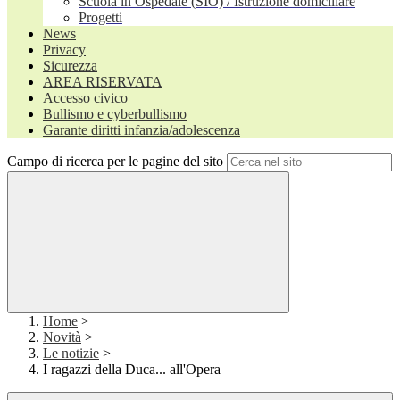
Scuola in Ospedale (SIO) / Istruzione domiciliare
Progetti
News
Privacy
Sicurezza
AREA RISERVATA
Accesso civico
Bullismo e cyberbullismo
Garante diritti infanzia/adolescenza
Campo di ricerca per le pagine del sito
Home
>
Novità
>
Le notizie
>
I ragazzi della Duca... all'Opera