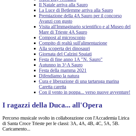
Il Natale arriva alla Sauro
La Luce di Betlemme arriva alla Sauro
Premiazione della 4A Sauro per il concorso
Avanzi con gusto
Visita all'Immaginario scientifico e al Museo del
Mare di Trieste 4A Sauro
Compost al microscopio
Compito di realtà sull'alimentazione
Alla scoperta dei dinosauri
Giornata del Calzini Spaiati
Festa di fine anno 1A "N. Sauro"
Autunno in 3^A Sauro
Festa della mamma 2021
Difendiamo la natura
Cura e liberazione di una tartaruga marina
Caretta caretta
Con il vento in poppa... verso nuove avventure!
I ragazzi della Duca... all'Opera
Percorso musicale svolto in collaborazione con l'Accademia Lirica
di Santa Croce Trieste per le classi: 3A, 4A, 4B, 4C, 5A, 5B.
Caricamento...