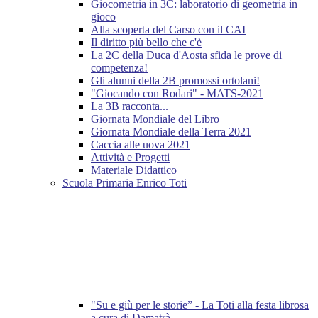
Giocometria in 3C: laboratorio di geometria in
gioco
Alla scoperta del Carso con il CAI
Il diritto più bello che c'è
La 2C della Duca d'Aosta sfida le prove di
competenza!
Gli alunni della 2B promossi ortolani!
"Giocando con Rodari" - MATS-2021
La 3B racconta...
Giornata Mondiale del Libro
Giornata Mondiale della Terra 2021
Caccia alle uova 2021
Attività e Progetti
Materiale Didattico
Scuola Primaria Enrico Toti
"Su e giù per le storie” - La Toti alla festa librosa
a cura di Damatrà