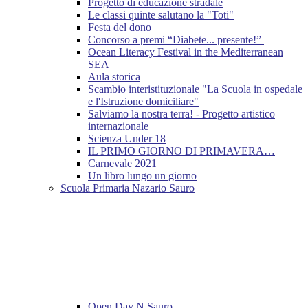
Progetto di educazione stradale
Le classi quinte salutano la "Toti"
Festa del dono
Concorso a premi “Diabete... presente!”
Ocean Literacy Festival in the Mediterranean
SEA
Aula storica
Scambio interistituzionale "La Scuola in ospedale
e l'Istruzione domiciliare"
Salviamo la nostra terra! - Progetto artistico
internazionale
Scienza Under 18
IL PRIMO GIORNO DI PRIMAVERA…
Carnevale 2021
Un libro lungo un giorno
Scuola Primaria Nazario Sauro
Open Day N.Sauro