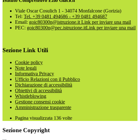
Istituto Comprensivo Ezio Giacich
Viale Oscar Cosulich 1 - 34074 Monfalcone (Gorizia)
Tel:
Tel. +39 0481 494686 - +39 0481 494687
Email:
goic80300n@istruzione.it
Link per inviare una mail
PEC:
goic80300n@pec.istruzione.it
Link per inviare una mail
Sezione Link Utili
Cookie policy
Note legali
Informativa Privacy
Ufficio Relazioni con il Pubblico
Dichiarazione di accessibilità
Obiettivi di accessibilità
Whistleblowing
Gestione consensi cookie
Amministrazione trasparente
Pagina visualizzata
136
volte
Sezione Copyright