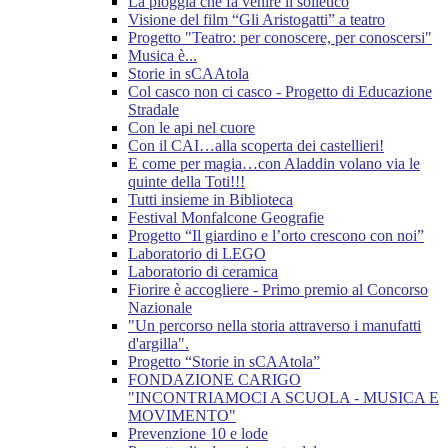
La pioggia che fa venire il solletico
Visione del film “Gli Aristogatti” a teatro
Progetto "Teatro: per conoscere, per conoscersi"
Musica è...
Storie in sCAAtola
Col casco non ci casco - Progetto di Educazione
Stradale
Con le api nel cuore
Con il CAI…alla scoperta dei castellieri!
E come per magia…con Aladdin volano via le
quinte della Toti!!!
Tutti insieme in Biblioteca
Festival Monfalcone Geografie
Progetto “Il giardino e l’orto crescono con noi”
Laboratorio di LEGO
Laboratorio di ceramica
Fiorire è accogliere - Primo premio al Concorso
Nazionale
"Un percorso nella storia attraverso i manufatti
d'argilla".
Progetto “Storie in sCAAtola”
FONDAZIONE CARIGO
"INCONTRIAMOCI A SCUOLA - MUSICA E
MOVIMENTO"
Prevenzione 10 e lode