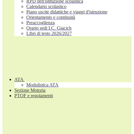
RPD dell'istituzione scolastica
Calendario scolastico
Piano uscite didattiche e viaggi d'istruzione
Orientamento e continuità
Preaccoglienza
Orario sedi I.C. Giacich
Libri di testo 2026/2027
ATA
Modulistica ATA
Sezione Motoria
PTOF e regolamenti