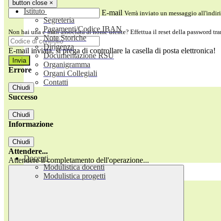
button close
×
Istituto
E-mail
Verrà inviato un messaggio all'indiri
Segreteria
Pagamenti/Codice IBAN
Non hai una e-mail associata al nome utente? Effettua il reset della password tr
Note Storiche
Dirigenza
E-mail inviata, si prega di controllare la casella di posta elettronica!
Documentazione RSU
Organigramma
Errore
Organi Collegiali
Contatti
Chiudi
Successo
Chiudi
Informazione
Chiudi
Attendere...
Docenti
Attendere il completamento dell'operazione...
Modulistica docenti
Modulistica progetti