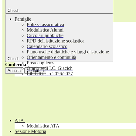
Chiudi
Famiglie
Polizza assicurativa
Modulistica Alunni
Circolari pubbliche
RPD dell'istituzione scolastica
Calendario scolastico
Piano uscite didattiche e viaggi d'istruzione
Orientamento e continuità
Chiudi
Preaccoglienza
Conferma
Orario sedi I.C. Giacich
Annulla
Conferma
Libri di testo 2026/2027
ATA
Modulistica ATA
Sezione Motoria