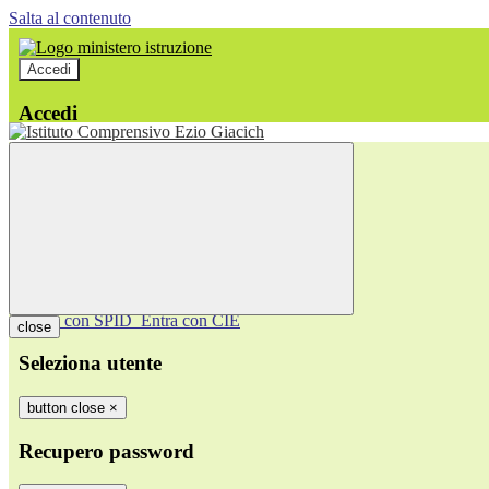
Salta al contenuto
Accedi
Accedi
button close
×
Nome Utente
Password
Password dimenticata?
-
Entra con SPID
Entra con CIE
close
Seleziona utente
button close
×
Recupero password