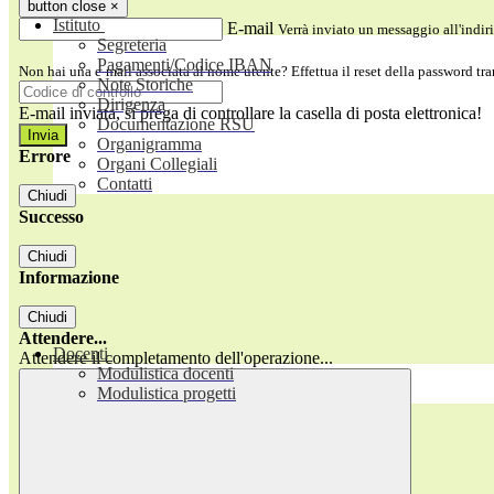
button close
×
Istituto
E-mail
Verrà inviato un messaggio all'indiri
Segreteria
Pagamenti/Codice IBAN
Non hai una e-mail associata al nome utente? Effettua il reset della password tr
Note Storiche
Dirigenza
E-mail inviata, si prega di controllare la casella di posta elettronica!
Documentazione RSU
Organigramma
Errore
Organi Collegiali
Contatti
Chiudi
Successo
Chiudi
Informazione
Chiudi
Attendere...
Docenti
Attendere il completamento dell'operazione...
Modulistica docenti
Modulistica progetti