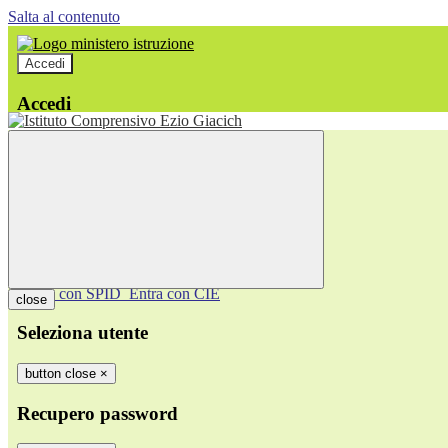
Salta al contenuto
Accedi
Accedi
button close
×
Nome Utente
Password
Password dimenticata?
-
Entra con SPID
Entra con CIE
close
Seleziona utente
button close
×
Recupero password