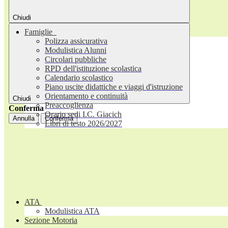
Chiudi
Famiglie
Polizza assicurativa
Modulistica Alunni
Circolari pubbliche
RPD dell'istituzione scolastica
Calendario scolastico
Piano uscite didattiche e viaggi d'istruzione
Orientamento e continuità
Chiudi
Preaccoglienza
Conferma
Orario sedi I.C. Giacich
Annulla
Conferma
Libri di testo 2026/2027
ATA
Modulistica ATA
Sezione Motoria