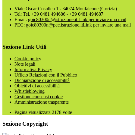
Viale Oscar Cosulich 1 - 34074 Monfalcone (Gorizia)
Tel:
Tel. +39 0481 494686 - +39 0481 494687
Email:
goic80300n@istruzione.it
Link per inviare una mail
PEC:
goic80300n@pec.istruzione.it
Link per inviare una mail
Sezione Link Utili
Cookie policy
Note legali
Informativa Privacy
Ufficio Relazioni con il Pubblico
Dichiarazione di accessibilità
Obiettivi di accessibilità
Whistleblowing
Gestione consensi cookie
Amministrazione trasparente
Pagina visualizzata
2178
volte
Sezione Copyright