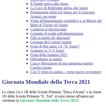
Il Natale arriva alla Sauro
La Luce di Betlemme arriva alla Sauro
Premiazione della 4A Sauro per il concorso
Avanzi con gusto
Visita all'Immaginario scientifico e al Museo del
Mare di Trieste 4A Sauro
Compost al microscopio
Compito di realtà sull'alimentazione
Alla scoperta dei dinosauri
Giornata del Calzini Spaiati
Festa di fine anno 1A "N. Sauro"
Autunno in 3^A Sauro
Festa della mamma 2021
Difendiamo la natura
Cura e liberazione di una tartaruga marina
Caretta caretta
Con il vento in poppa... verso nuove avventure!
Giornata Mondiale della Terra 2021
Le classi 1A e 1B della Scuola Primaria "Duca d'Aosta" e la classe
1D della Scuola Primaria "E. Toti" si sono messe all'opera per
celebrare la
Giornata Mondiale della Terra 2021
!