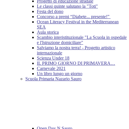
Progetto di educazione stradale
Le classi quinte salutano la "Toti"
Festa del dono
Concorso a premi “Diabete... presente!”
Ocean Literacy Festival in the Mediterranean
SEA
Aula storica
Scambio interistituzionale "La Scuola in ospedale
e l'Istruzione domiciliare"
Salviamo la nostra terra! - Progetto artistico
internazionale
Scienza Under 18
IL PRIMO GIORNO DI PRIMAVERA…
Carnevale 2021
Un libro lungo un giorno
Scuola Primaria Nazario Sauro
Open Day N.Sauro