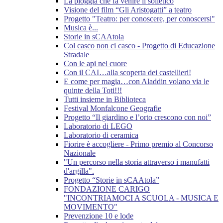
La pioggia che fa venire il solletico
Visione del film “Gli Aristogatti” a teatro
Progetto "Teatro: per conoscere, per conoscersi"
Musica è...
Storie in sCAAtola
Col casco non ci casco - Progetto di Educazione
Stradale
Con le api nel cuore
Con il CAI…alla scoperta dei castellieri!
E come per magia…con Aladdin volano via le
quinte della Toti!!!
Tutti insieme in Biblioteca
Festival Monfalcone Geografie
Progetto “Il giardino e l’orto crescono con noi”
Laboratorio di LEGO
Laboratorio di ceramica
Fiorire è accogliere - Primo premio al Concorso
Nazionale
"Un percorso nella storia attraverso i manufatti
d'argilla".
Progetto “Storie in sCAAtola”
FONDAZIONE CARIGO
"INCONTRIAMOCI A SCUOLA - MUSICA E
MOVIMENTO"
Prevenzione 10 e lode