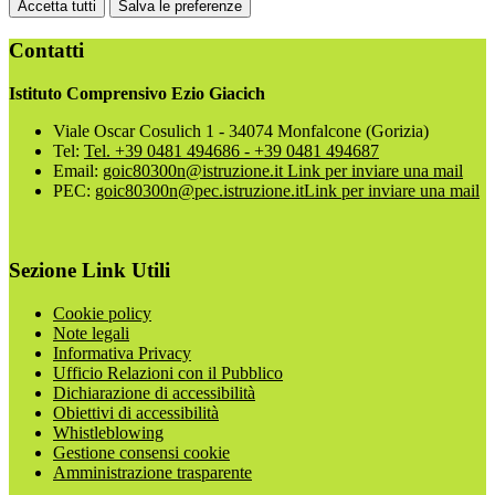
Accetta tutti
Salva le preferenze
Contatti
Istituto Comprensivo Ezio Giacich
Viale Oscar Cosulich 1 - 34074 Monfalcone (Gorizia)
Tel:
Tel. +39 0481 494686 - +39 0481 494687
Email:
goic80300n@istruzione.it
Link per inviare una mail
PEC:
goic80300n@pec.istruzione.it
Link per inviare una mail
Sezione Link Utili
Cookie policy
Note legali
Informativa Privacy
Ufficio Relazioni con il Pubblico
Dichiarazione di accessibilità
Obiettivi di accessibilità
Whistleblowing
Gestione consensi cookie
Amministrazione trasparente