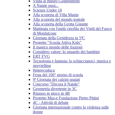
Visita al museo Guggenheim
A Natale puoi...
Scienze Under 18
Alla scoperta di Villa Manin
Alla scoperta del mondo teatrale
Alla scoperta della Grotta Gigante
Mattinata con l'unità cinofila dei Vigili del Fuoco
di Monfalcone
Giornata della Gentilezza in 5ªC
Progetto "Scuola Attiva Kids"
Il magico mondo delle frazioni
Considero valore: lo sguardo dei bambini
ERT FVG
Tecnologia e fantasia: lo schiaccianoci, musica e
storytelling
#pigrecoduca
Festa del 100° giorno di scuola
9ª Giornata dei calzini spaiati
Concorso "Decora il Natale"
Geometria divertente in 3C
Ripasso in gioco in 4B
Progetto Mus-e Fondazione Pietro Pittini
4C - Attività di debate
Giornata internazionale contro la violenza sulle
donne