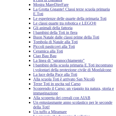
Mostra MareDireFare
La Grotta Gigante! Classi terze scuola primaria
E.Toti
Le esperienze delle quarte della primaria Toti
Le classi quarte tra robotica e LEGO®
Gli animali della fattoria
I bambini della Toti in fiera
Buon Natale dalle classi prime della Toti
Tombola di Natale alla Toti
Piccoli pasticceri alla Toti
Ceramica alla Toti
Ciao Bau Bau
La linea di "sgranocchiamento"
I bambini della scuola primaria E.Toti incontrano
i volontari della protezione civile di Monfalcone
La luce della Pace alla Toti
Alla scuola Toti è arrivato San Nicolò
Terze Toti in uscita sul Carso
Scoprendo il Carso: un viaggio tra natura, storia e
immaginazione
Alla scoperta dei cereali con AIAB
Un entusiasmante anno scolastico per le seconde
della Toti!
Un tuffo a Miramare