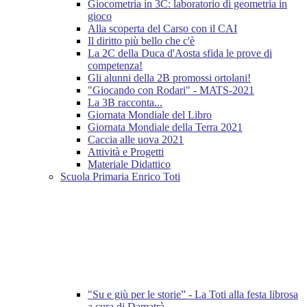
Giocometria in 3C: laboratorio di geometria in
gioco
Alla scoperta del Carso con il CAI
Il diritto più bello che c'è
La 2C della Duca d'Aosta sfida le prove di
competenza!
Gli alunni della 2B promossi ortolani!
"Giocando con Rodari" - MATS-2021
La 3B racconta...
Giornata Mondiale del Libro
Giornata Mondiale della Terra 2021
Caccia alle uova 2021
Attività e Progetti
Materiale Didattico
Scuola Primaria Enrico Toti
"Su e giù per le storie” - La Toti alla festa librosa
a cura di Damatrà