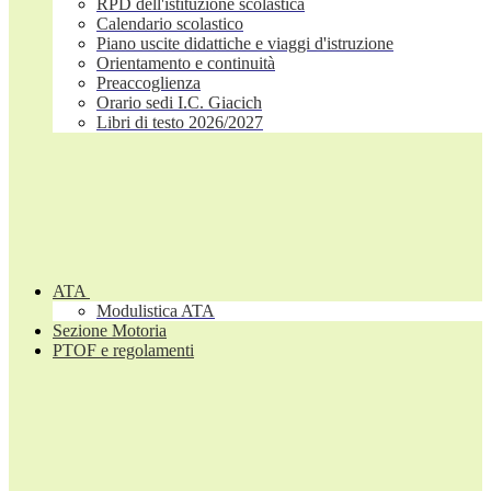
RPD dell'istituzione scolastica
Calendario scolastico
Piano uscite didattiche e viaggi d'istruzione
Orientamento e continuità
Preaccoglienza
Orario sedi I.C. Giacich
Libri di testo 2026/2027
ATA
Modulistica ATA
Sezione Motoria
PTOF e regolamenti