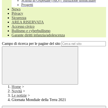
Scuola in Ospedale (SIO) / Istruzione domiciliare
Progetti
News
Privacy
Sicurezza
AREA RISERVATA
Accesso civico
Bullismo e cyberbullismo
Garante diritti infanzia/adolescenza
Campo di ricerca per le pagine del sito
Home
>
Novità
>
Le notizie
>
Giornata Mondiale della Terra 2021