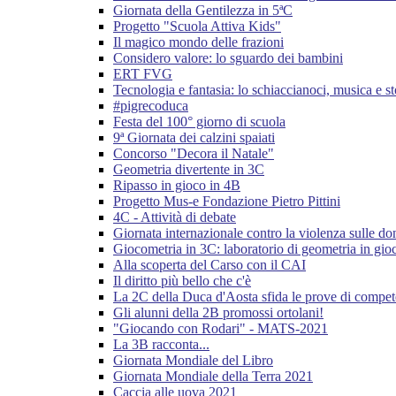
Giornata della Gentilezza in 5ªC
Progetto "Scuola Attiva Kids"
Il magico mondo delle frazioni
Considero valore: lo sguardo dei bambini
ERT FVG
Tecnologia e fantasia: lo schiaccianoci, musica e st
#pigrecoduca
Festa del 100° giorno di scuola
9ª Giornata dei calzini spaiati
Concorso "Decora il Natale"
Geometria divertente in 3C
Ripasso in gioco in 4B
Progetto Mus-e Fondazione Pietro Pittini
4C - Attività di debate
Giornata internazionale contro la violenza sulle d
Giocometria in 3C: laboratorio di geometria in gio
Alla scoperta del Carso con il CAI
Il diritto più bello che c'è
La 2C della Duca d'Aosta sfida le prove di compe
Gli alunni della 2B promossi ortolani!
"Giocando con Rodari" - MATS-2021
La 3B racconta...
Giornata Mondiale del Libro
Giornata Mondiale della Terra 2021
Caccia alle uova 2021