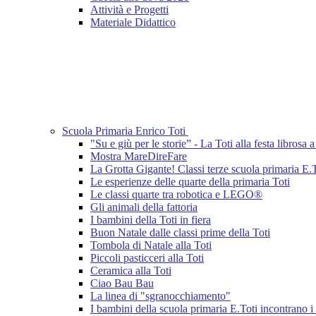
Attività e Progetti
Materiale Didattico
Scuola Primaria Enrico Toti
"Su e giù per le storie” - La Toti alla festa librosa
Mostra MareDireFare
La Grotta Gigante! Classi terze scuola primaria E.
Le esperienze delle quarte della primaria Toti
Le classi quarte tra robotica e LEGO®
Gli animali della fattoria
I bambini della Toti in fiera
Buon Natale dalle classi prime della Toti
Tombola di Natale alla Toti
Piccoli pasticceri alla Toti
Ceramica alla Toti
Ciao Bau Bau
La linea di "sgranocchiamento"
I bambini della scuola primaria E.Toti incontrano i