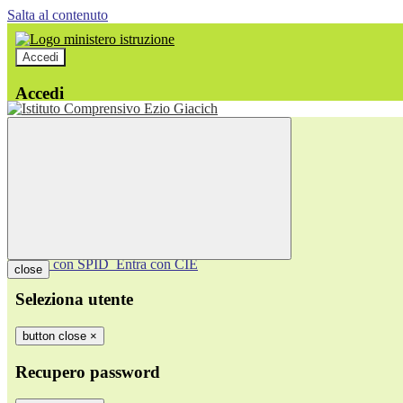
Salta al contenuto
Accedi
Accedi
button close
×
Nome Utente
Password
Password dimenticata?
-
Entra con SPID
Entra con CIE
close
Seleziona utente
button close
×
Recupero password