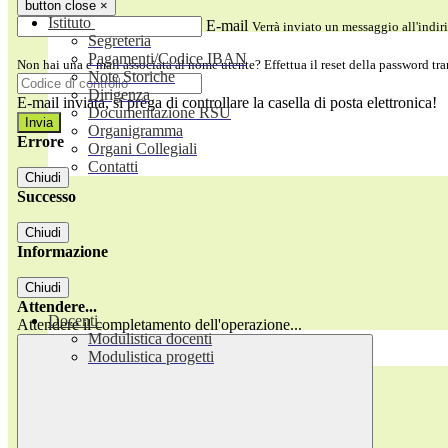
button close
×
Istituto
E-mail
Verrà inviato un messaggio all'indiri
Segreteria
Pagamenti/Codice IBAN
Non hai una e-mail associata al nome utente? Effettua il reset della password tr
Note Storiche
Dirigenza
E-mail inviata, si prega di controllare la casella di posta elettronica!
Documentazione RSU
Organigramma
Errore
Organi Collegiali
Contatti
Chiudi
Successo
Chiudi
Informazione
Chiudi
Attendere...
Docenti
Attendere il completamento dell'operazione...
Modulistica docenti
Modulistica progetti