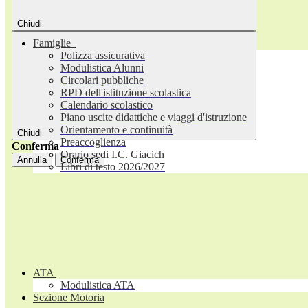
Chiudi
Famiglie
Polizza assicurativa
Modulistica Alunni
Circolari pubbliche
RPD dell'istituzione scolastica
Calendario scolastico
Piano uscite didattiche e viaggi d'istruzione
Orientamento e continuità
Chiudi
Preaccoglienza
Conferma
Orario sedi I.C. Giacich
Annulla
Conferma
Libri di testo 2026/2027
ATA
Modulistica ATA
Sezione Motoria