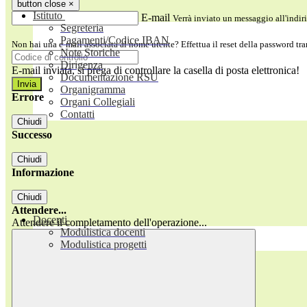
button close
×
Istituto
E-mail
Verrà inviato un messaggio all'indiri
Segreteria
Pagamenti/Codice IBAN
Non hai una e-mail associata al nome utente? Effettua il reset della password tr
Note Storiche
Dirigenza
E-mail inviata, si prega di controllare la casella di posta elettronica!
Documentazione RSU
Organigramma
Errore
Organi Collegiali
Contatti
Chiudi
Successo
Chiudi
Informazione
Chiudi
Attendere...
Docenti
Attendere il completamento dell'operazione...
Modulistica docenti
Modulistica progetti