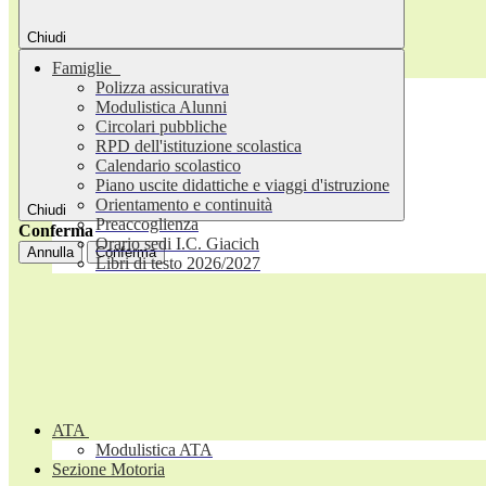
Chiudi
Famiglie
Polizza assicurativa
Modulistica Alunni
Circolari pubbliche
RPD dell'istituzione scolastica
Calendario scolastico
Piano uscite didattiche e viaggi d'istruzione
Orientamento e continuità
Chiudi
Preaccoglienza
Conferma
Orario sedi I.C. Giacich
Annulla
Conferma
Libri di testo 2026/2027
ATA
Modulistica ATA
Sezione Motoria