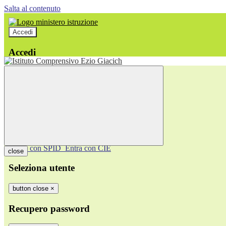
Salta al contenuto
Accedi
Accedi
button close
×
Nome Utente
Password
Password dimenticata?
-
Entra con SPID
Entra con CIE
close
Seleziona utente
button close
×
Recupero password