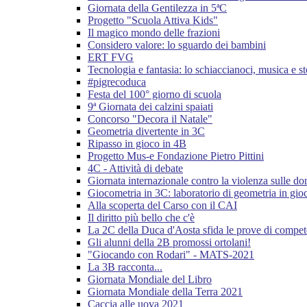
Giornata della Gentilezza in 5ªC
Progetto "Scuola Attiva Kids"
Il magico mondo delle frazioni
Considero valore: lo sguardo dei bambini
ERT FVG
Tecnologia e fantasia: lo schiaccianoci, musica e st
#pigrecoduca
Festa del 100° giorno di scuola
9ª Giornata dei calzini spaiati
Concorso "Decora il Natale"
Geometria divertente in 3C
Ripasso in gioco in 4B
Progetto Mus-e Fondazione Pietro Pittini
4C - Attività di debate
Giornata internazionale contro la violenza sulle d
Giocometria in 3C: laboratorio di geometria in gio
Alla scoperta del Carso con il CAI
Il diritto più bello che c'è
La 2C della Duca d'Aosta sfida le prove di compe
Gli alunni della 2B promossi ortolani!
"Giocando con Rodari" - MATS-2021
La 3B racconta...
Giornata Mondiale del Libro
Giornata Mondiale della Terra 2021
Caccia alle uova 2021