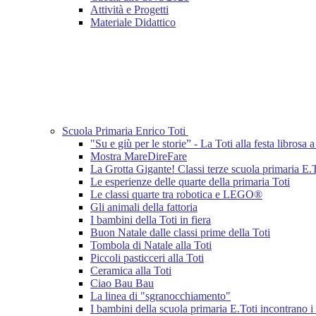
Attività e Progetti
Materiale Didattico
Scuola Primaria Enrico Toti
"Su e giù per le storie” - La Toti alla festa librosa
Mostra MareDireFare
La Grotta Gigante! Classi terze scuola primaria E.
Le esperienze delle quarte della primaria Toti
Le classi quarte tra robotica e LEGO®
Gli animali della fattoria
I bambini della Toti in fiera
Buon Natale dalle classi prime della Toti
Tombola di Natale alla Toti
Piccoli pasticceri alla Toti
Ceramica alla Toti
Ciao Bau Bau
La linea di "sgranocchiamento"
I bambini della scuola primaria E.Toti incontrano i