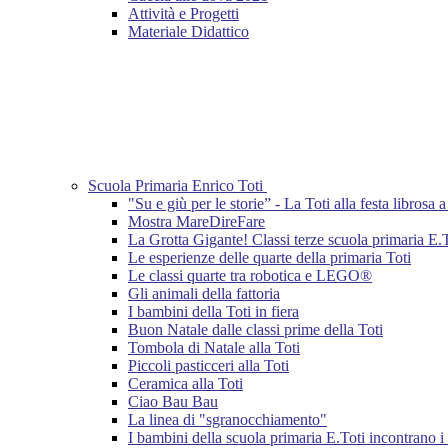
Attività e Progetti
Materiale Didattico
Scuola Primaria Enrico Toti
"Su e giù per le storie” - La Toti alla festa librosa
Mostra MareDireFare
La Grotta Gigante! Classi terze scuola primaria E.
Le esperienze delle quarte della primaria Toti
Le classi quarte tra robotica e LEGO®
Gli animali della fattoria
I bambini della Toti in fiera
Buon Natale dalle classi prime della Toti
Tombola di Natale alla Toti
Piccoli pasticceri alla Toti
Ceramica alla Toti
Ciao Bau Bau
La linea di "sgranocchiamento"
I bambini della scuola primaria E.Toti incontrano i