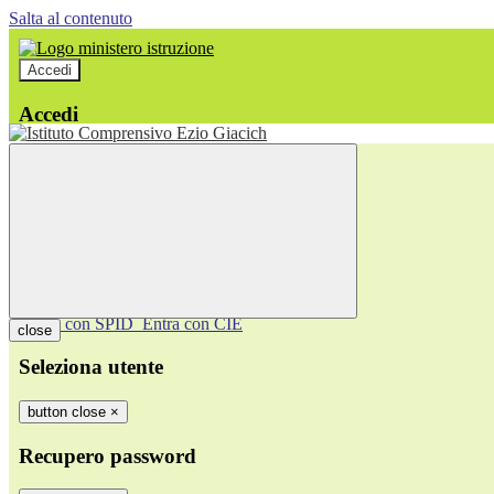
Salta al contenuto
Accedi
Accedi
button close
×
Nome Utente
Password
Password dimenticata?
-
Entra con SPID
Entra con CIE
close
Seleziona utente
button close
×
Recupero password