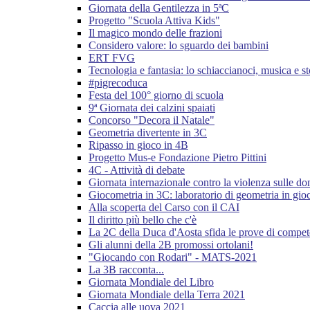
Giornata della Gentilezza in 5ªC
Progetto "Scuola Attiva Kids"
Il magico mondo delle frazioni
Considero valore: lo sguardo dei bambini
ERT FVG
Tecnologia e fantasia: lo schiaccianoci, musica e st
#pigrecoduca
Festa del 100° giorno di scuola
9ª Giornata dei calzini spaiati
Concorso "Decora il Natale"
Geometria divertente in 3C
Ripasso in gioco in 4B
Progetto Mus-e Fondazione Pietro Pittini
4C - Attività di debate
Giornata internazionale contro la violenza sulle d
Giocometria in 3C: laboratorio di geometria in gio
Alla scoperta del Carso con il CAI
Il diritto più bello che c'è
La 2C della Duca d'Aosta sfida le prove di compe
Gli alunni della 2B promossi ortolani!
"Giocando con Rodari" - MATS-2021
La 3B racconta...
Giornata Mondiale del Libro
Giornata Mondiale della Terra 2021
Caccia alle uova 2021