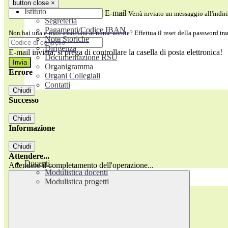
button close
×
Istituto
E-mail
Verrà inviato un messaggio all'indiri
Segreteria
Pagamenti/Codice IBAN
Non hai una e-mail associata al nome utente? Effettua il reset della password tr
Note Storiche
Dirigenza
E-mail inviata, si prega di controllare la casella di posta elettronica!
Documentazione RSU
Organigramma
Errore
Organi Collegiali
Contatti
Chiudi
Successo
Chiudi
Informazione
Chiudi
Attendere...
Docenti
Attendere il completamento dell'operazione...
Modulistica docenti
Modulistica progetti