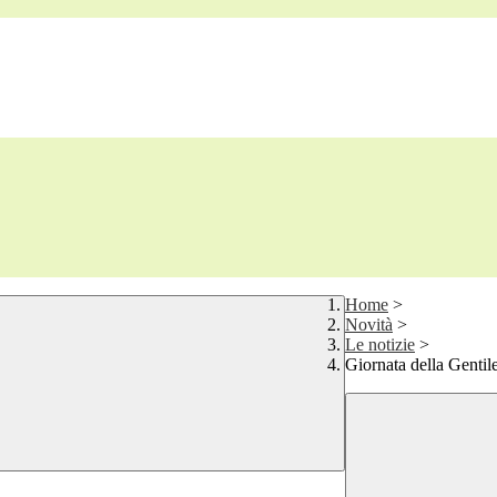
Home
>
Novità
>
Le notizie
>
Giornata della Gentil