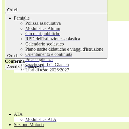
Chiudi
Famiglie
Polizza assicurativa
Modulistica Alunni
Circolari pubbliche
RPD dell'istituzione scolastica
Calendario scolastico
Piano uscite didattiche e viaggi d'istruzione
Orientamento e continuità
Chiudi
Preaccoglienza
Conferma
Orario sedi I.C. Giacich
Annulla
Conferma
Libri di testo 2026/2027
ATA
Modulistica ATA
Sezione Motoria