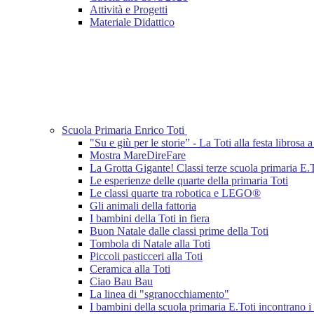
Attività e Progetti
Materiale Didattico
Scuola Primaria Enrico Toti
"Su e giù per le storie” - La Toti alla festa librosa
Mostra MareDireFare
La Grotta Gigante! Classi terze scuola primaria E.
Le esperienze delle quarte della primaria Toti
Le classi quarte tra robotica e LEGO®
Gli animali della fattoria
I bambini della Toti in fiera
Buon Natale dalle classi prime della Toti
Tombola di Natale alla Toti
Piccoli pasticceri alla Toti
Ceramica alla Toti
Ciao Bau Bau
La linea di "sgranocchiamento"
I bambini della scuola primaria E.Toti incontrano i