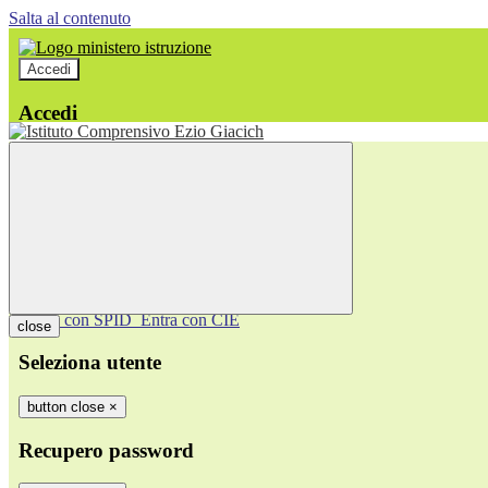
Salta al contenuto
Accedi
Accedi
button close
×
Nome Utente
Password
Password dimenticata?
-
Entra con SPID
Entra con CIE
close
Seleziona utente
button close
×
Recupero password