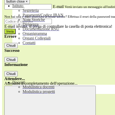
button close
×
Istituto
E-mail
Verrà inviato un messaggio all'indiri
Segreteria
Pagamenti/Codice IBAN
Non hai una e-mail associata al nome utente? Effettua il reset della password tr
Note Storiche
Dirigenza
E-mail inviata, si prega di controllare la casella di posta elettronica!
Documentazione RSU
Organigramma
Errore
Organi Collegiali
Contatti
Chiudi
Successo
Chiudi
Informazione
Chiudi
Attendere...
Docenti
Attendere il completamento dell'operazione...
Modulistica docenti
Modulistica progetti