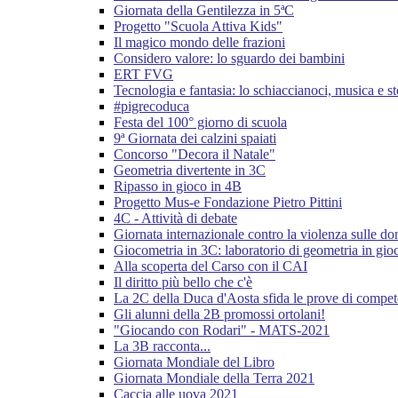
Giornata della Gentilezza in 5ªC
Progetto "Scuola Attiva Kids"
Il magico mondo delle frazioni
Considero valore: lo sguardo dei bambini
ERT FVG
Tecnologia e fantasia: lo schiaccianoci, musica e st
#pigrecoduca
Festa del 100° giorno di scuola
9ª Giornata dei calzini spaiati
Concorso "Decora il Natale"
Geometria divertente in 3C
Ripasso in gioco in 4B
Progetto Mus-e Fondazione Pietro Pittini
4C - Attività di debate
Giornata internazionale contro la violenza sulle d
Giocometria in 3C: laboratorio di geometria in gio
Alla scoperta del Carso con il CAI
Il diritto più bello che c'è
La 2C della Duca d'Aosta sfida le prove di compe
Gli alunni della 2B promossi ortolani!
"Giocando con Rodari" - MATS-2021
La 3B racconta...
Giornata Mondiale del Libro
Giornata Mondiale della Terra 2021
Caccia alle uova 2021