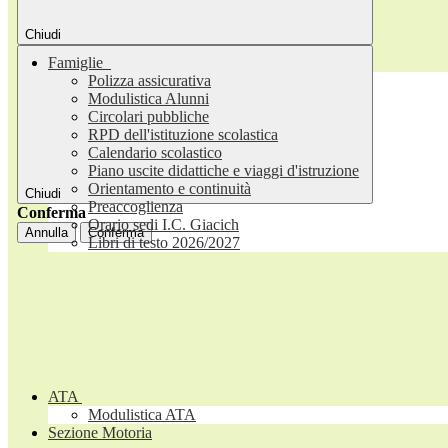
Chiudi
Famiglie
Polizza assicurativa
Modulistica Alunni
Circolari pubbliche
RPD dell'istituzione scolastica
Calendario scolastico
Piano uscite didattiche e viaggi d'istruzione
Orientamento e continuità
Chiudi
Preaccoglienza
Conferma
Orario sedi I.C. Giacich
Annulla
Conferma
Libri di testo 2026/2027
ATA
Modulistica ATA
Sezione Motoria