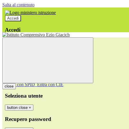
Salta al contenuto
Accedi
Accedi
button close
×
Nome Utente
Password
Password dimenticata?
-
Entra con SPID
Entra con CIE
close
Seleziona utente
button close
×
Recupero password