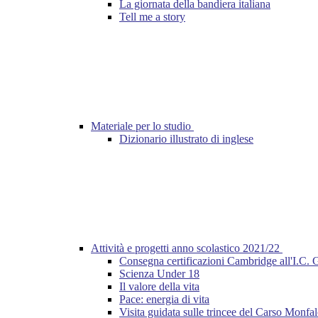
La giornata della bandiera italiana
Tell me a story
Materiale per lo studio
Dizionario illustrato di inglese
Attività e progetti anno scolastico 2021/22
Consegna certificazioni Cambridge all'I.C. 
Scienza Under 18
Il valore della vita
Pace: energia di vita
Visita guidata sulle trincee del Carso Monfa