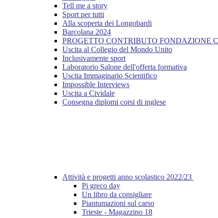
Tell me a story
Sport per tutti
Alla scoperta dei Longobardi
Barcolana 2024
PROGETTO CONTRIBUTO FONDAZIONE CARI
Uscita al Collegio del Mondo Unito
Inclusivamente sport
Laboratorio Salone dell'offerta formativa
Uscita Immaginario Scientifico
Impossible Interviews
Uscita a Cividale
Consegna diplomi corsi di inglese
Attività e progetti anno scolastico 2022/23
Pi greco day
Un libro da consigliare
Piantumazioni sul carso
Trieste - Magazzino 18