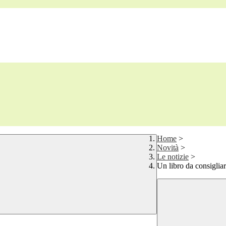
Home
>
Novità
>
Le notizie
>
Un libro da consiglia