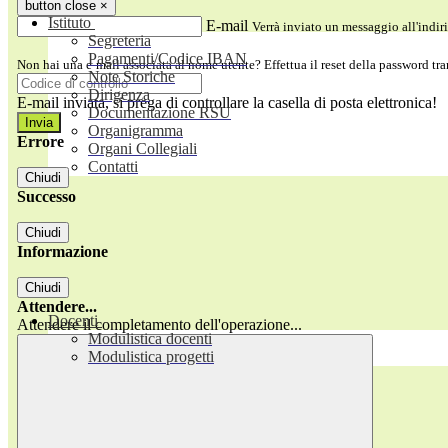
button close
×
Istituto
E-mail
Verrà inviato un messaggio all'indiri
Segreteria
Pagamenti/Codice IBAN
Non hai una e-mail associata al nome utente? Effettua il reset della password tr
Note Storiche
Dirigenza
E-mail inviata, si prega di controllare la casella di posta elettronica!
Documentazione RSU
Organigramma
Errore
Organi Collegiali
Contatti
Chiudi
Successo
Chiudi
Informazione
Chiudi
Attendere...
Docenti
Attendere il completamento dell'operazione...
Modulistica docenti
Modulistica progetti