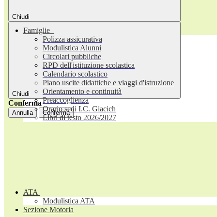
Chiudi
Famiglie
Polizza assicurativa
Modulistica Alunni
Circolari pubbliche
RPD dell'istituzione scolastica
Calendario scolastico
Piano uscite didattiche e viaggi d'istruzione
Orientamento e continuità
Chiudi
Preaccoglienza
Conferma
Orario sedi I.C. Giacich
Annulla
Conferma
Libri di testo 2026/2027
ATA
Modulistica ATA
Sezione Motoria