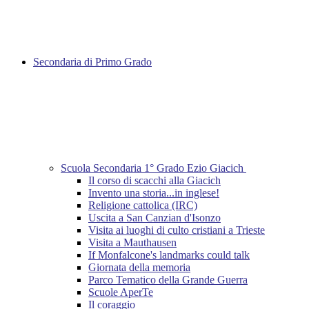
Secondaria di Primo Grado
Scuola Secondaria 1° Grado Ezio Giacich
Il corso di scacchi alla Giacich
Invento una storia...in inglese!
Religione cattolica (IRC)
Uscita a San Canzian d'Isonzo
Visita ai luoghi di culto cristiani a Trieste
Visita a Mauthausen
If Monfalcone's landmarks could talk
Giornata della memoria
Parco Tematico della Grande Guerra
Scuole AperTe
Il coraggio