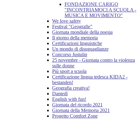
FONDAZIONE CARIGO
"INCONTRIAMOCI A SCUOLA -
MUSICA E MOVIMENTO"
We love safety
Festival "Geografie"
Giornata mondiale della poesia
Il giorno della memoria
Certificazioni linguistiche
Un mondo di disuguaglianze
Concorso Justulin
25 novembre - Giornata contro la violenza
sulle donne
Più sport a scuola
Certificazione lingua tedesca KIDA2 -
bestanden!
Geografia creativa!
Dantedì
English with fun!
Giornata del ricordo 2021
Giornata della Memoria 2021
Progetto Comfort Zone