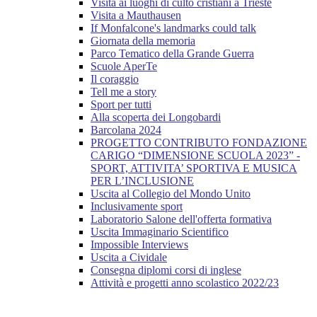
Visita ai luoghi di culto cristiani a Trieste
Visita a Mauthausen
If Monfalcone's landmarks could talk
Giornata della memoria
Parco Tematico della Grande Guerra
Scuole AperTe
Il coraggio
Tell me a story
Sport per tutti
Alla scoperta dei Longobardi
Barcolana 2024
PROGETTO CONTRIBUTO FONDAZIONE
CARIGO “DIMENSIONE SCUOLA 2023” -
SPORT, ATTIVITA’ SPORTIVA E MUSICA
PER L’INCLUSIONE
Uscita al Collegio del Mondo Unito
Inclusivamente sport
Laboratorio Salone dell'offerta formativa
Uscita Immaginario Scientifico
Impossible Interviews
Uscita a Cividale
Consegna diplomi corsi di inglese
Attività e progetti anno scolastico 2022/23