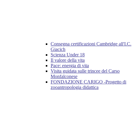
Consegna certificazioni Cambridge all'I.C.
Giacich
Scienza Under 18
Il valore della vita
Pace: energia di vita
Visita guidata sulle trincee del Carso
Monfalconese
FONDAZIONE CARIGO -Progetto di
zooantropologia didattica