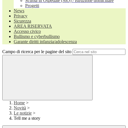
Scuola in Ospedale (SIO) / Istruzione domiciliare
Progetti
News
Privacy
Sicurezza
AREA RISERVATA
Accesso civico
Bullismo e cyberbullismo
Garante diritti infanzia/adolescenza
Campo di ricerca per le pagine del sito
Home
>
Novità
>
Le notizie
>
Tell me a story