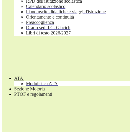
RPD dell'istituzione scolastica
Calendario scolastico
Piano uscite didattiche e viaggi d'istruzione
Orientamento e continuità
Preaccoglienza
Orario sedi I.C. Giacich
Libri di testo 2026/2027
ATA
Modulistica ATA
Sezione Motoria
PTOF e regolamenti