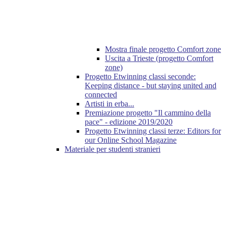
Mostra finale progetto Comfort zone
Uscita a Trieste (progetto Comfort
zone)
Progetto Etwinning classi seconde:
Keeping distance - but staying united and
connected
Artisti in erba...
Premiazione progetto "Il cammino della
pace" - edizione 2019/2020
Progetto Etwinning classi terze: Εditors for
our Online School Magazine
Materiale per studenti stranieri