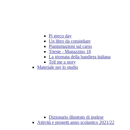
Pi greco day
Un libro da consigliare
Piantumazioni sul carso
Trieste - Magazzino 18
La giornata della bandiera italiana
Tell me a story
Materiale per lo studio
Dizionario illustrato di inglese
Attività e progetti anno scolastico 2021/22