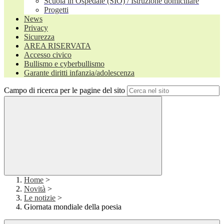
Scuola in Ospedale (SIO) / Istruzione domiciliare
Progetti
News
Privacy
Sicurezza
AREA RISERVATA
Accesso civico
Bullismo e cyberbullismo
Garante diritti infanzia/adolescenza
Campo di ricerca per le pagine del sito
Home
>
Novità
>
Le notizie
>
Giornata mondiale della poesia