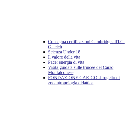
Consegna certificazioni Cambridge all'I.C.
Giacich
Scienza Under 18
Il valore della vita
Pace: energia di vita
Visita guidata sulle trincee del Carso
Monfalconese
FONDAZIONE CARIGO -Progetto di
zooantropologia didattica