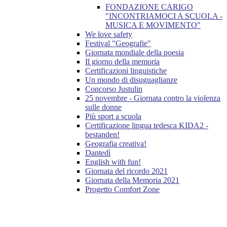
FONDAZIONE CARIGO
"INCONTRIAMOCI A SCUOLA -
MUSICA E MOVIMENTO"
We love safety
Festival "Geografie"
Giornata mondiale della poesia
Il giorno della memoria
Certificazioni linguistiche
Un mondo di disuguaglianze
Concorso Justulin
25 novembre - Giornata contro la violenza
sulle donne
Più sport a scuola
Certificazione lingua tedesca KIDA2 -
bestanden!
Geografia creativa!
Dantedì
English with fun!
Giornata del ricordo 2021
Giornata della Memoria 2021
Progetto Comfort Zone