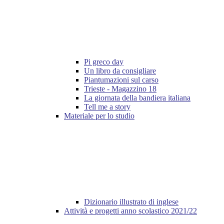
Pi greco day
Un libro da consigliare
Piantumazioni sul carso
Trieste - Magazzino 18
La giornata della bandiera italiana
Tell me a story
Materiale per lo studio
Dizionario illustrato di inglese
Attività e progetti anno scolastico 2021/22