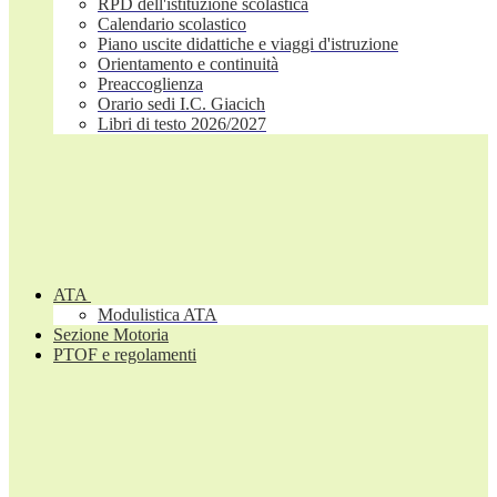
RPD dell'istituzione scolastica
Calendario scolastico
Piano uscite didattiche e viaggi d'istruzione
Orientamento e continuità
Preaccoglienza
Orario sedi I.C. Giacich
Libri di testo 2026/2027
ATA
Modulistica ATA
Sezione Motoria
PTOF e regolamenti