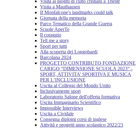
Visita ai luoghi di culto cristiani a Trieste
Visita a Mauthausen
If Monfalcone's landmarks could talk
Giornata della memoria
Parco Tematico della Grande Guerra
Scuole AperTe
Il coraggio
Tell me a story
Sport per tutti
Alla scoperta dei Longobardi
Barcolana 2024
PROGETTO CONTRIBUTO FONDAZIONE
CARIGO “DIMENSIONE SCUOLA 2023” -
SPORT, ATTIVITA’ SPORTIVA E MUSICA
PER L’INCLUSIONE
Uscita al Collegio del Mondo Unito
Inclusivamente sport
Laboratorio Salone dell'offerta formativa
Uscita Immaginario Scientifico
Impossible Interviews
Uscita a Cividale
Consegna diplomi corsi di inglese
Attività e progetti anno scolastico 2022/23