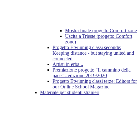
Mostra finale progetto Comfort zone
Uscita a Trieste (progetto Comfort
zone)
Progetto Etwinning classi seconde:
Keeping distance - but staying united and
connected
Artisti in erba...
Premiazione progetto "Il cammino della
pace" - edizione 2019/2020
Progetto Etwinning classi terze: Εditors for
our Online School Magazine
Materiale per studenti stranieri