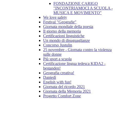
FONDAZIONE CARIGO
"INCONTRIAMOCI A SCUOLA -
MUSICA E MOVIMENTO"
We love safety
Festival "Geografie"
Giornata mondiale della poesia
Il giorno della memoria
Certificazioni linguistiche
Un mondo di disuguaglianze
Concorso Justulin
25 novembre - Giornata contro la violenza
sulle donne
Più sport a scuola
Certificazione lingua tedesca KIDA2 -
bestanden!
Geografia creativa!
Dantedì
English with fun!
Giornata del ricordo 2021
Giornata della Memoria 2021
Progetto Comfort Zone