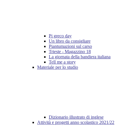
Pi greco day
Un libro da consigliare
Piantumazioni sul carso
Trieste - Magazzino 18
La giornata della bandiera italiana
Tell me a story
Materiale per lo studio
Dizionario illustrato di inglese
Attività e progetti anno scolastico 2021/22