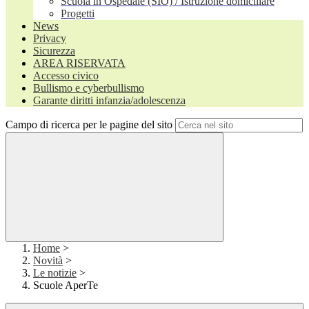
Scuola in Ospedale (SIO) / Istruzione domiciliare
Progetti
News
Privacy
Sicurezza
AREA RISERVATA
Accesso civico
Bullismo e cyberbullismo
Garante diritti infanzia/adolescenza
Campo di ricerca per le pagine del sito
Home
>
Novità
>
Le notizie
>
Scuole AperTe