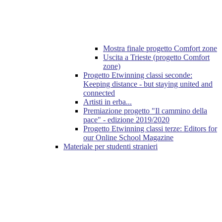
Mostra finale progetto Comfort zone
Uscita a Trieste (progetto Comfort
zone)
Progetto Etwinning classi seconde:
Keeping distance - but staying united and
connected
Artisti in erba...
Premiazione progetto "Il cammino della
pace" - edizione 2019/2020
Progetto Etwinning classi terze: Εditors for
our Online School Magazine
Materiale per studenti stranieri