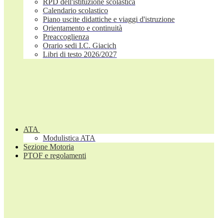
RPD dell'istituzione scolastica
Calendario scolastico
Piano uscite didattiche e viaggi d'istruzione
Orientamento e continuità
Preaccoglienza
Orario sedi I.C. Giacich
Libri di testo 2026/2027
ATA
Modulistica ATA
Sezione Motoria
PTOF e regolamenti