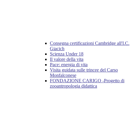
Consegna certificazioni Cambridge all'I.C.
Giacich
Scienza Under 18
Il valore della vita
Pace: energia di vita
Visita guidata sulle trincee del Carso
Monfalconese
FONDAZIONE CARIGO -Progetto di
zooantropologia didattica