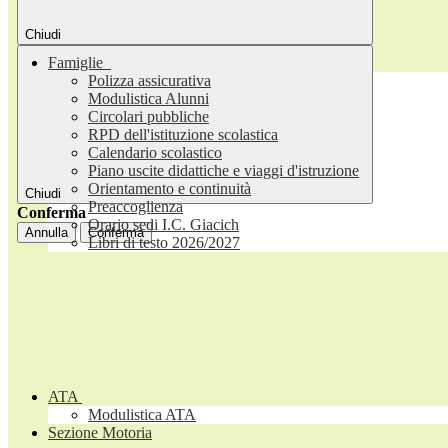
Chiudi
Famiglie
Polizza assicurativa
Modulistica Alunni
Circolari pubbliche
RPD dell'istituzione scolastica
Calendario scolastico
Piano uscite didattiche e viaggi d'istruzione
Orientamento e continuità
Chiudi
Preaccoglienza
Conferma
Orario sedi I.C. Giacich
Annulla
Conferma
Libri di testo 2026/2027
ATA
Modulistica ATA
Sezione Motoria