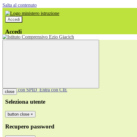
Salta al contenuto
Accedi
Accedi
button close
×
Nome Utente
Password
Password dimenticata?
-
Entra con SPID
Entra con CIE
close
Seleziona utente
button close
×
Recupero password