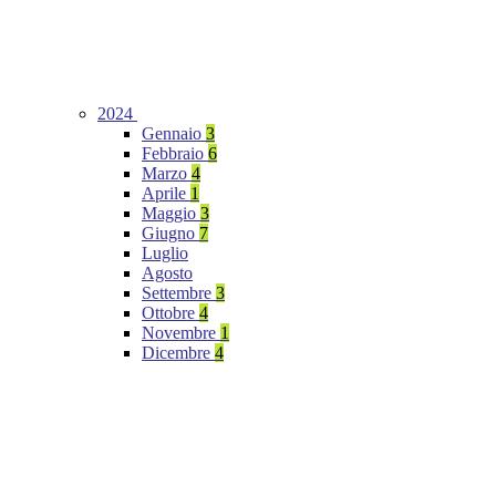
2024
Gennaio
3
Febbraio
6
Marzo
4
Aprile
1
Maggio
3
Giugno
7
Luglio
Agosto
Settembre
3
Ottobre
4
Novembre
1
Dicembre
4