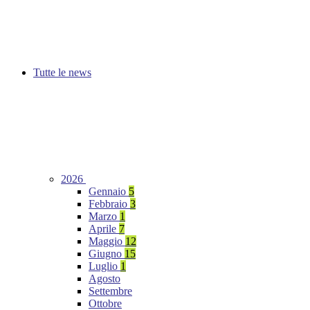
Tutte le news
2026
Gennaio
5
Febbraio
3
Marzo
1
Aprile
7
Maggio
12
Giugno
15
Luglio
1
Agosto
Settembre
Ottobre