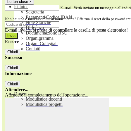
button close
×
Istituto
E-mail
Verrà inviato un messaggio all'indiri
Segreteria
Pagamenti/Codice IBAN
Non hai una e-mail associata al nome utente? Effettua il reset della password tr
Note Storiche
Dirigenza
E-mail inviata, si prega di controllare la casella di posta elettronica!
Documentazione RSU
Organigramma
Errore
Organi Collegiali
Contatti
Chiudi
Successo
Chiudi
Informazione
Chiudi
Attendere...
Docenti
Attendere il completamento dell'operazione...
Modulistica docenti
Modulistica progetti