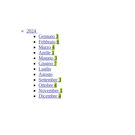
2024
Gennaio
3
Febbraio
6
Marzo
4
Aprile
1
Maggio
3
Giugno
7
Luglio
Agosto
Settembre
3
Ottobre
4
Novembre
1
Dicembre
4