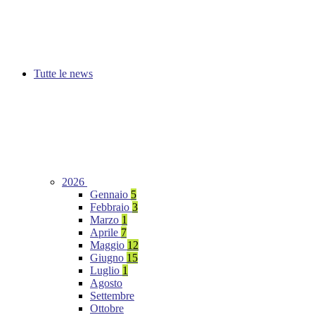
Tutte le news
2026
Gennaio
5
Febbraio
3
Marzo
1
Aprile
7
Maggio
12
Giugno
15
Luglio
1
Agosto
Settembre
Ottobre