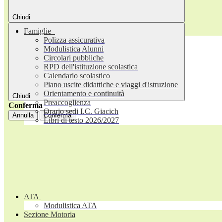
Chiudi
Famiglie
Polizza assicurativa
Modulistica Alunni
Circolari pubbliche
RPD dell'istituzione scolastica
Calendario scolastico
Piano uscite didattiche e viaggi d'istruzione
Orientamento e continuità
Chiudi
Preaccoglienza
Conferma
Orario sedi I.C. Giacich
Annulla
Conferma
Libri di testo 2026/2027
ATA
Modulistica ATA
Sezione Motoria