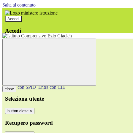
Salta al contenuto
Accedi
Accedi
button close
×
Nome Utente
Password
Password dimenticata?
-
Entra con SPID
Entra con CIE
close
Seleziona utente
button close
×
Recupero password