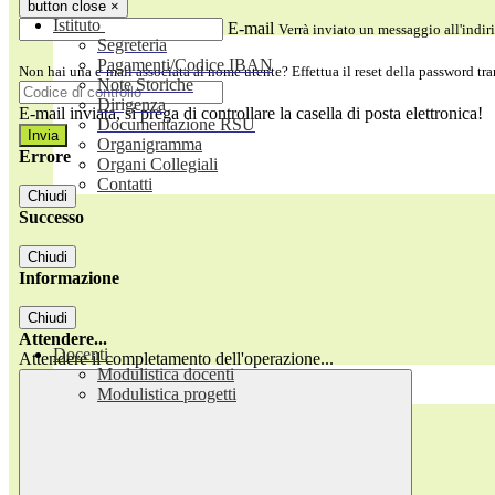
button close
×
Istituto
E-mail
Verrà inviato un messaggio all'indiri
Segreteria
Pagamenti/Codice IBAN
Non hai una e-mail associata al nome utente? Effettua il reset della password tr
Note Storiche
Dirigenza
E-mail inviata, si prega di controllare la casella di posta elettronica!
Documentazione RSU
Organigramma
Errore
Organi Collegiali
Contatti
Chiudi
Successo
Chiudi
Informazione
Chiudi
Attendere...
Docenti
Attendere il completamento dell'operazione...
Modulistica docenti
Modulistica progetti