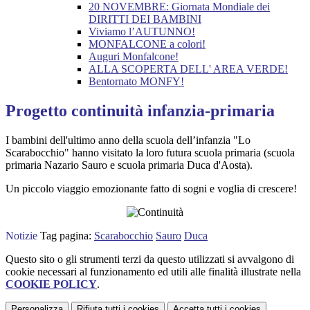
20 NOVEMBRE: Giornata Mondiale dei
DIRITTI DEI BAMBINI
Viviamo l’AUTUNNO!
MONFALCONE a colori!
Auguri Monfalcone!
ALLA SCOPERTA DELL' AREA VERDE!
Bentornato MONFY!
Progetto continuità infanzia-primaria
I bambini dell'ultimo anno della scuola dell’infanzia "Lo
Scarabocchio"
hanno visitato la loro futura scuola primaria (scuola
primaria Nazario Sauro e scuola primaria Duca d'Aosta).
Un piccolo viaggio emozionante fatto di sogni e voglia di crescere!
Notizie
Tag pagina:
Scarabocchio
Sauro
Duca
Questo sito o gli strumenti terzi da questo utilizzati si avvalgono di
cookie necessari al funzionamento ed utili alle finalità illustrate nella
COOKIE POLICY
.
Personalizza
Rifiuta tutti
i cookies
Accetta tutti
i cookies