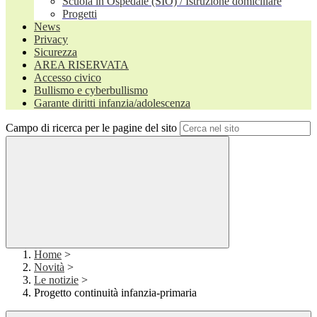
Scuola in Ospedale (SIO) / Istruzione domiciliare
Progetti
News
Privacy
Sicurezza
AREA RISERVATA
Accesso civico
Bullismo e cyberbullismo
Garante diritti infanzia/adolescenza
Campo di ricerca per le pagine del sito
Home
>
Novità
>
Le notizie
>
Progetto continuità infanzia-primaria