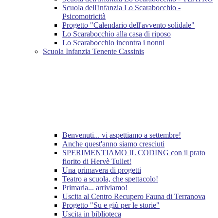
Scuola dell'infanzia Lo Scarabocchio -
Psicomotricità
Progetto "Calendario dell'avvento solidale"
Lo Scarabocchio alla casa di riposo
Lo Scarabocchio incontra i nonni
Scuola Infanzia Tenente Cassinis
Benvenuti... vi aspettiamo a settembre!
Anche quest'anno siamo cresciuti
SPERIMENTIAMO IL CODING con il prato
fiorito di Hervè Tullet!
Una primavera di progetti
Teatro a scuola, che spettacolo!
Primaria... arriviamo!
Uscita al Centro Recupero Fauna di Terranova
Progetto "Su e giù per le storie"
Uscita in biblioteca