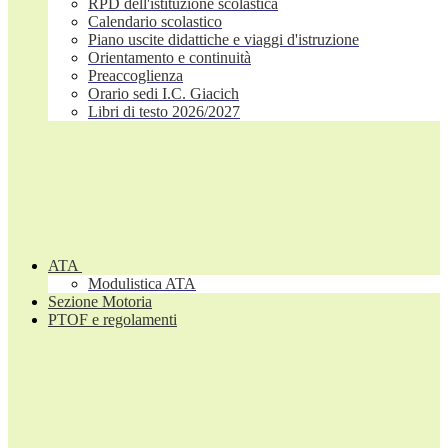
RPD dell'istituzione scolastica
Calendario scolastico
Piano uscite didattiche e viaggi d'istruzione
Orientamento e continuità
Preaccoglienza
Orario sedi I.C. Giacich
Libri di testo 2026/2027
ATA
Modulistica ATA
Sezione Motoria
PTOF e regolamenti