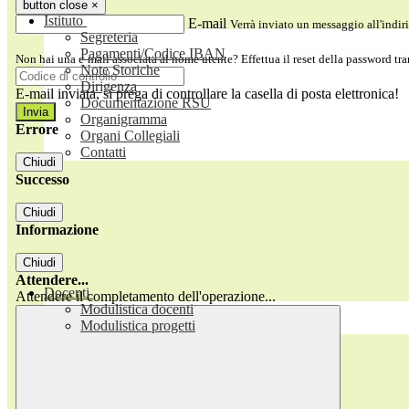
button close
×
Istituto
E-mail
Verrà inviato un messaggio all'indiri
Segreteria
Pagamenti/Codice IBAN
Non hai una e-mail associata al nome utente? Effettua il reset della password tr
Note Storiche
Dirigenza
E-mail inviata, si prega di controllare la casella di posta elettronica!
Documentazione RSU
Organigramma
Errore
Organi Collegiali
Contatti
Chiudi
Successo
Chiudi
Informazione
Chiudi
Attendere...
Docenti
Attendere il completamento dell'operazione...
Modulistica docenti
Modulistica progetti