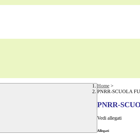
Home
>
PNRR-SCUOLA F
PNRR-SCU
Vedi allegati
Allegati