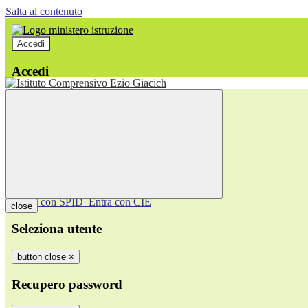
Salta al contenuto
Accedi
Accedi
button close
×
Nome Utente
Password
Password dimenticata?
-
Entra con SPID
Entra con CIE
close
Seleziona utente
button close
×
Recupero password