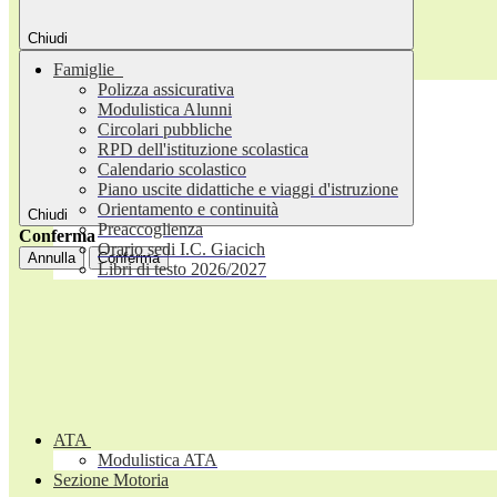
Chiudi
Famiglie
Polizza assicurativa
Modulistica Alunni
Circolari pubbliche
RPD dell'istituzione scolastica
Calendario scolastico
Piano uscite didattiche e viaggi d'istruzione
Orientamento e continuità
Chiudi
Preaccoglienza
Conferma
Orario sedi I.C. Giacich
Annulla
Conferma
Libri di testo 2026/2027
ATA
Modulistica ATA
Sezione Motoria