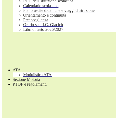
RPD dell'istituzione scolastica
Calendario scolastico
Piano uscite didattiche e viaggi d'istruzione
Orientamento e continuità
Preaccoglienza
Orario sedi I.C. Giacich
Libri di testo 2026/2027
ATA
Modulistica ATA
Sezione Motoria
PTOF e regolamenti