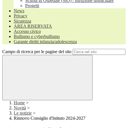
Scuola in Ospedale (SIO) / Istruzione domiciliare
Progetti
News
Privacy
Sicurezza
AREA RISERVATA
Accesso civico
Bullismo e cyberbullismo
Garante diritti infanzia/adolescenza
Campo di ricerca per le pagine del sito
Home
>
Novità
>
Le notizie
>
Rinnovo Consiglio d'Istituto 2024-2027