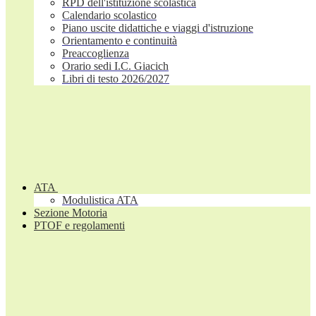
RPD dell'istituzione scolastica
Calendario scolastico
Piano uscite didattiche e viaggi d'istruzione
Orientamento e continuità
Preaccoglienza
Orario sedi I.C. Giacich
Libri di testo 2026/2027
ATA
Modulistica ATA
Sezione Motoria
PTOF e regolamenti