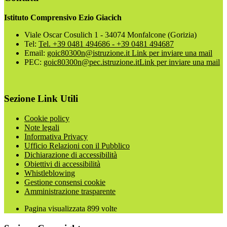
Istituto Comprensivo Ezio Giacich
Viale Oscar Cosulich 1 - 34074 Monfalcone (Gorizia)
Tel:
Tel. +39 0481 494686 - +39 0481 494687
Email:
goic80300n@istruzione.it
Link per inviare una mail
PEC:
goic80300n@pec.istruzione.it
Link per inviare una mail
Sezione Link Utili
Cookie policy
Note legali
Informativa Privacy
Ufficio Relazioni con il Pubblico
Dichiarazione di accessibilità
Obiettivi di accessibilità
Whistleblowing
Gestione consensi cookie
Amministrazione trasparente
Pagina visualizzata
899
volte